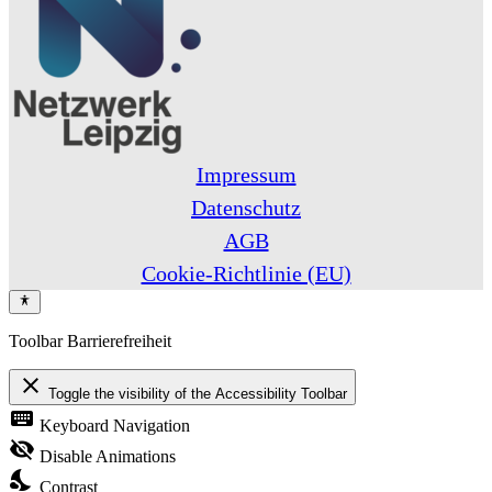
Impressum
Datenschutz
AGB
Cookie-Richtlinie (EU)
Toolbar Barrierefreiheit
close
Toggle the visibility of the Accessibility Toolbar
keyboard
Keyboard Navigation
visibility_off
Disable Animations
nights_stay
Contrast