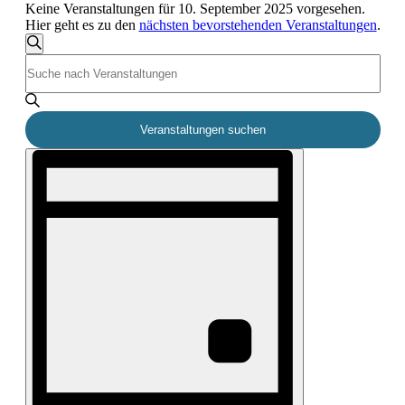
Keine Veranstaltungen für 10. September 2025 vorgesehen.
Hier geht es zu den
nächsten bevorstehenden Veranstaltungen
.
Veranstaltungen
Suche
Bitte
Suche
Schlüsselwort
eingeben.
und
Suche
nach
Veranstaltungen suchen
Veranstaltungen
Ansichten,
Veranstaltung
Schlüsselwort.
Navigation
Ansichten-
Navigation