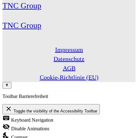
TNC Group
TNC Group
Impressum
Datenschutz
AGB
Cookie-Richtlinie (EU)
Toolbar Barrierefreiheit
close
Toggle the visibility of the Accessibility Toolbar
keyboard
Keyboard Navigation
visibility_off
Disable Animations
nights_stay
Contrast