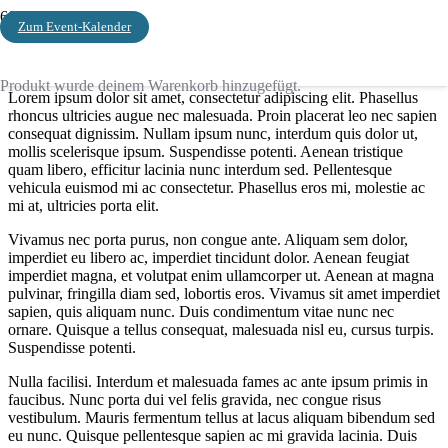
Zum Event-Kalender
Nest Seekers
Produkt
wurde deinem Warenkorb hinzugefügt.
Lorem ipsum dolor sit amet, consectetur adipiscing elit. Phasellus
rhoncus ultricies augue nec malesuada. Proin placerat leo nec sapien
consequat dignissim. Nullam ipsum nunc, interdum quis dolor ut,
mollis scelerisque ipsum. Suspendisse potenti. Aenean tristique
quam libero, efficitur lacinia nunc interdum sed. Pellentesque
vehicula euismod mi ac consectetur. Phasellus eros mi, molestie ac
mi at, ultricies porta elit.
Vivamus nec porta purus, non congue ante. Aliquam sem dolor,
imperdiet eu libero ac, imperdiet tincidunt dolor. Aenean feugiat
imperdiet magna, et volutpat enim ullamcorper ut. Aenean at magna
pulvinar, fringilla diam sed, lobortis eros. Vivamus sit amet imperdiet
sapien, quis aliquam nunc. Duis condimentum vitae nunc nec
ornare. Quisque a tellus consequat, malesuada nisl eu, cursus turpis.
Suspendisse potenti.
Nulla facilisi. Interdum et malesuada fames ac ante ipsum primis in
faucibus. Nunc porta dui vel felis gravida, nec congue risus
vestibulum. Mauris fermentum tellus at lacus aliquam bibendum sed
eu nunc. Quisque pellentesque sapien ac mi gravida lacinia. Duis