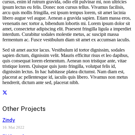
cursus, enim id rutrum gravida, odio elit pulvinar mi, non ultricies
ipsum lectus eu felis. Donec non cursus tellus. Vivamus facilisis,
arcu quis mollis fringilla, est ipsum tempus lorem, sit amet lacinia
libero augue vel augue. Aenean a gravida sapien. Etiam massa eros,
venenatis nec tortor a, bibendum lobortis mi. Lorem ipsum dolor sit
amet, consectetur adipiscing elit. Praesent fringilla ligula a imperdiet
interdum. Curabitur sodales molestie metus, ac suscipit massa
fermentum ac. Fusce vestibulum diam sit amet ex accumsan iaculis.
Sed sit amet auctor lacus. Vestibulum id tortor dignissim, sodales
sapien dictum, dignissim velit. Mauris efficitur risus et leo dapibus,
quis consequat lorem elementum. Aenean non tristique ante, vitae
tristique lorem. Quisque quis justo fringilla, volutpat felis id,
dignissim lectus. In hac habitasse platea dictumst. Nam diam est,
placerat ac pellentesque id, iaculis quis libero. Vivamus non metus
hendrerit, dictum ante sed, placerat nibh.
Other Projects
Zindy
16. Mai 2022