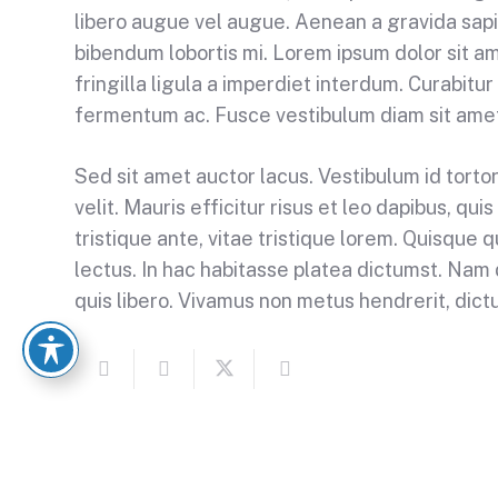
libero augue vel augue. Aenean a gravida sapi
bibendum lobortis mi. Lorem ipsum dolor sit am
fringilla ligula a imperdiet interdum. Curabit
fermentum ac. Fusce vestibulum diam sit amet
Sed sit amet auctor lacus. Vestibulum id torto
velit. Mauris efficitur risus et leo dapibus, 
tristique ante, vitae tristique lorem. Quisque qui
lectus. In hac habitasse platea dictumst. Nam d
After Work Party
quis libero. Vivamus non metus hendrerit, dict
After Work Party
TNC Group
TNC Group