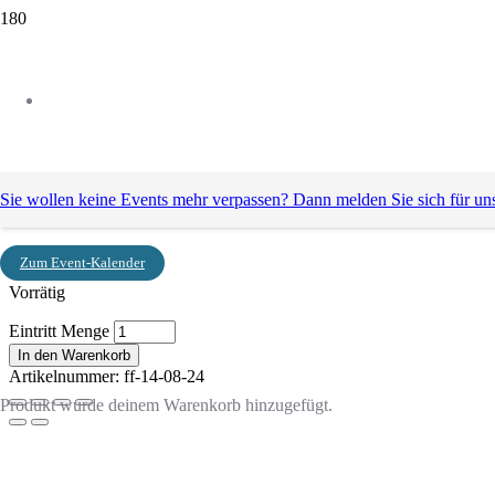
Start
/ Eintritt
Eintritt
Sie wollen keine Events mehr verpassen? Dann melden Sie sich für un
25,00
€
Zum Event-Kalender
Vorrätig
Eintritt Menge
In den Warenkorb
Artikelnummer:
ff-14-08-24
Produkt
wurde deinem Warenkorb hinzugefügt.