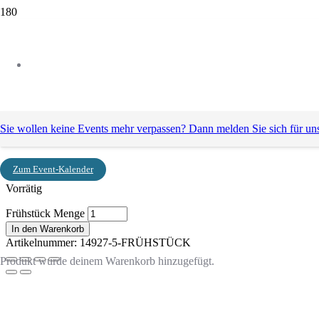
Start
/ Frühstück
Frühstück
Sie wollen keine Events mehr verpassen? Dann melden Sie sich für un
25,00
€
Zum Event-Kalender
Vorrätig
Frühstück Menge
In den Warenkorb
Artikelnummer:
14927-5-FRÜHSTÜCK
Produkt
wurde deinem Warenkorb hinzugefügt.