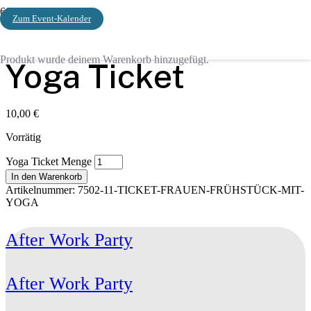
Zum Event-Kalender
Start
/ Yoga Ticket
Produkt
wurde deinem Warenkorb hinzugefügt.
Yoga Ticket
10,00
€
Vorrätig
Yoga Ticket Menge
In den Warenkorb
Artikelnummer:
7502-11-TICKET-FRAUEN-FRÜHSTÜCK-MIT-
YOGA
After Work Party
After Work Party