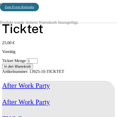
Zum Event-Kalender
Start
/ Ticktet
Produkt
wurde deinem Warenkorb hinzugefügt.
Ticktet
25,00
€
Vorrätig
Ticktet Menge
In den Warenkorb
Artikelnummer:
13925-10-TICKTET
After Work Party
After Work Party